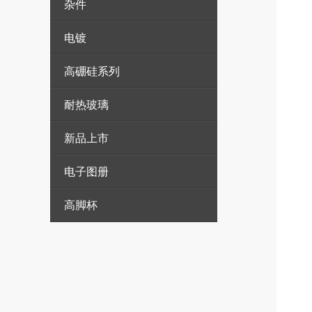
杂件
电镀
高硼硅系列
耐热玻璃
新品上市
电子图册
高脚杯