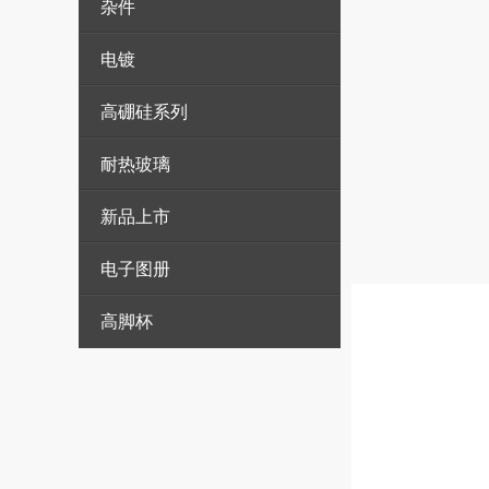
杂件
电镀
高硼硅系列
耐热玻璃
新品上市
电子图册
高脚杯