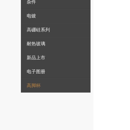
杂件
电镀
高硼硅系列
耐热玻璃
新品上市
电子图册
高脚杯