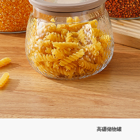
高硼储物罐