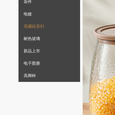
杂件
电镀
高硼硅系列
耐热玻璃
新品上市
电子图册
高脚杯